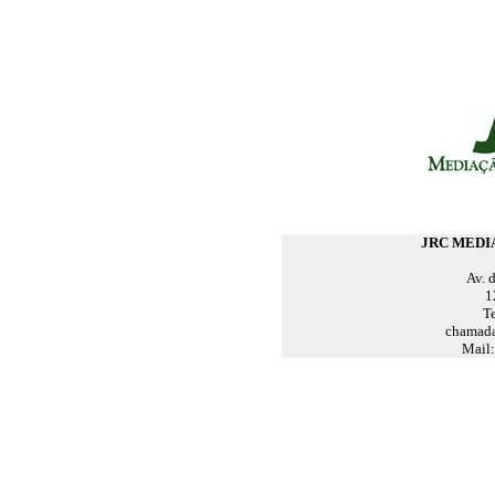
JRC MEDI
Av. 
1
T
chamada 
Mail